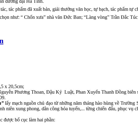
văn đương đại Hà Tĩnh.
công tác, tác phẩm đã xuất bản, giải thưởng văn học, tự bạch, tác ph
 tự chọn như: “ Chốn xưa” nhà văn Đức Ban; “Làng vòng” Trần Đắc Tú
ơn
4,5 x 20,5cm;
Nguyễn Phương Thoan, Đậu Kỷ Luật, Phan Xuyến Thanh Đồng biên 
09.
n”
lấy mạch nguồn chủ đạo từ những năm tháng hào hùng về Trường Sơn
nh niên xung phong, dân công hỏa tuyến,... từng chiến đấu, phục vụ c
c được bố cục làm hai phần: