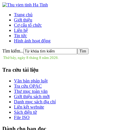
Trang chủ
Giới thiệu
Cơ cấu tổ chức
Liên hệ
Tin tức
Hình ảnh hoạt động
Tìm kiếm...
Thứ bảy, ngày 8 tháng 8 năm 2026.
Tra cứu tài liệu
Văn bản pháp luật
Tra cứu OPAC
Thư mục toàn văn
Giới thiệu sách mới
Danh mục sách địa chí
Liên kết website
Sách điện tử
File ISO
Dành cho bạn đọc