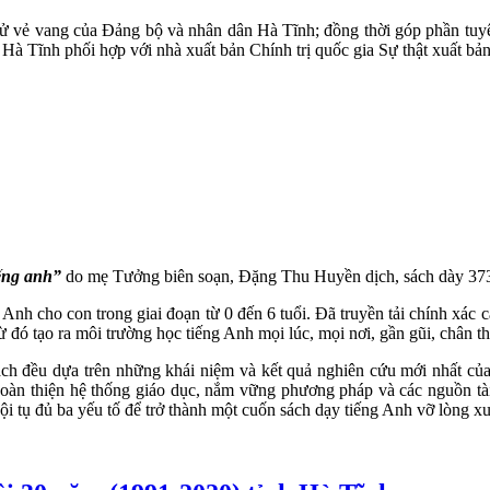
ử vẻ vang của Đảng bộ và nhân dân Hà Tĩnh; đồng thời góp phần tuyê
Hà Tĩnh phối hợp với nhà xuất bản Chính trị quốc gia Sự thật xuất bản
ếng anh”
do mẹ Tưởng biên soạn, Đặng Thu Huyền dịch, sách dày 373t
 Anh cho con trong giai đoạn từ 0 đến 6 tuổi. Đã truyền tải chính xác
 đó tạo ra môi trường học tiếng Anh mọi lúc, mọi nơi, gần gũi, chân th
h đều dựa trên những khái niệm và kết quả nghiên cứu mới nhất của 
hoàn thiện hệ thống giáo dục, nắm vững phương pháp và các nguồn tài
hội tụ đủ ba yếu tố để trở thành một cuốn sách dạy tiếng Anh vỡ lòng xu