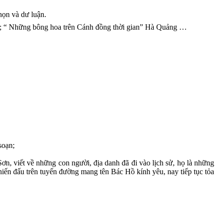
ẩm tự chọn và dư luận.
c; “ Những bông hoa trên Cánh đồng thời gian” Hà Quảng …
soạn;
, viết về những con người, địa danh đã đi vào lịch sử, họ là những
hiến đấu trên tuyến đường mang tên Bác Hồ kính yêu, nay tiếp tục tỏa