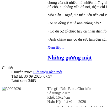
chung của rất nhiều, rất nhiều những a
đủ chỗ, đi phỏng vấn đủ nơi, thậm chí 
Mỗi tuần 1 nghề, 52 tuần liên tiếp chỉ 
· Ai sẽ đồng ý thuê anh chàng này?
· Có đủ 52 tổ chức hay cá nhân điên rồ
· Anh chàng này có đủ sức làm đến cù
Xem tiếp...
Những gương mặt
Chi tiết
Chuyên mục:
Giới thiệu sách mới
Thứ tư, 30-09-2020, 07:57
Lượt xem: 3463
Tác giả: Đức Ban - Chủ biên
Số trang: 291tr.
Khổ: 16x24cm
Nxb: Hội nhà văn – 2020