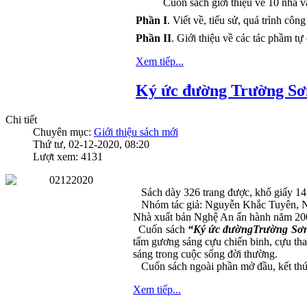
Cuốn sách giới thiệu về 10 nhà 
Phần I
. Viết về, tiểu sử, quá trình 
Phần II
. Giới thiệu về các tác phầm
Xem tiếp...
Ký ức đường Trường S
Chi tiết
Chuyên mục:
Giới thiệu sách mới
Thứ tư, 02-12-2020, 08:20
Lượt xem: 4131
Sách dày 326 trang được, khổ giấy 1
Nhóm tác giả: Nguyễn Khắc Tuyên, 
Nhà xuất bản Nghệ An ấn hành năm 20
Cuốn sách
“Ký ức đườngTrường Sơ
tấm gương sáng cựu chiến binh, cựu tha
sáng trong cuộc sống đời thường.
Cuốn sách ngoài phần mở đầu, kết thú
Xem tiếp...