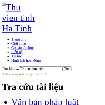
Trang chủ
Giới thiệu
Cơ cấu tổ chức
Liên hệ
Tin tức
Hình ảnh hoạt động
Tìm kiếm...
Thứ năm, ngày 6 tháng 8 năm 2026.
Tra cứu tài liệu
Văn bản pháp luật