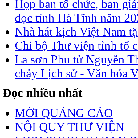
Họp ban tổ chức, ban gi
đọc tỉnh Hà Tĩnh năm 2
Nhà hát kịch Việt Nam tặ
Chi bộ Thư viện tỉnh tổ 
La sơn Phu tử Nguyễn Th
chảy Lịch sử - Văn hóa 
Đọc nhiều nhất
MỜI QUẢNG CÁO
NỘI QUY THƯ VIỆN