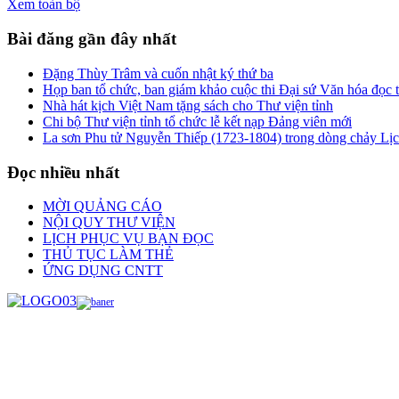
Xem toàn bộ
Bài đăng gần đây nhất
Đặng Thùy Trâm và cuốn nhật ký thứ ba
Họp ban tổ chức, ban giám khảo cuộc thi Đại sứ Văn hóa đọc
Nhà hát kịch Việt Nam tặng sách cho Thư viện tỉnh
Chi bộ Thư viện tỉnh tổ chức lễ kết nạp Đảng viên mới
La sơn Phu tử Nguyễn Thiếp (1723-1804) trong dòng chảy Lị
Đọc nhiều nhất
MỜI QUẢNG CÁO
NỘI QUY THƯ VIỆN
LỊCH PHỤC VỤ BẠN ĐỌC
THỦ TỤC LÀM THẺ
ỨNG DỤNG CNTT