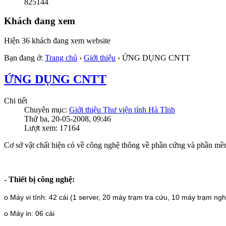
825144
Khách đang xem
Hiện 36 khách đang xem website
Bạn đang ở:
Trang chủ
›
Giới thiệu
›
ỨNG DỤNG CNTT
ỨNG DỤNG CNTT
Chi tiết
Chuyên mục:
Giới thiệu Thư viện tỉnh Hà Tĩnh
Thứ ba, 20-05-2008, 09:46
Lượt xem: 17164
Cơ sở vật chất hiện có về công nghệ thông về phần cứng và phần mề
- Thiết bị công nghệ:
o Máy vi tính: 42 cái (1 server, 20 máy trạm tra cứu, 10 máy trạm ngh
o Máy in: 06 cái