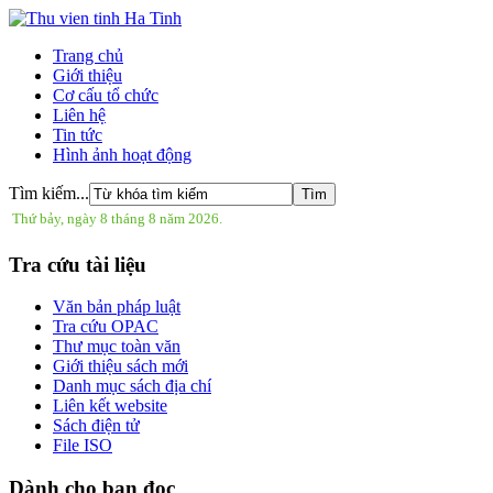
Trang chủ
Giới thiệu
Cơ cấu tổ chức
Liên hệ
Tin tức
Hình ảnh hoạt động
Tìm kiếm...
Thứ bảy, ngày 8 tháng 8 năm 2026.
Tra cứu tài liệu
Văn bản pháp luật
Tra cứu OPAC
Thư mục toàn văn
Giới thiệu sách mới
Danh mục sách địa chí
Liên kết website
Sách điện tử
File ISO
Dành cho bạn đọc