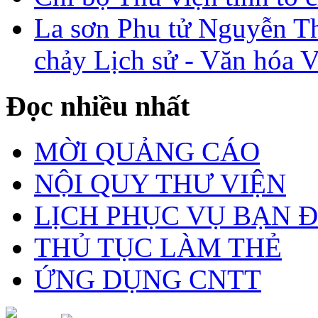
La sơn Phu tử Nguyễn Th
chảy Lịch sử - Văn hóa 
Đọc nhiều nhất
MỜI QUẢNG CÁO
NỘI QUY THƯ VIỆN
LỊCH PHỤC VỤ BẠN 
THỦ TỤC LÀM THẺ
ỨNG DỤNG CNTT