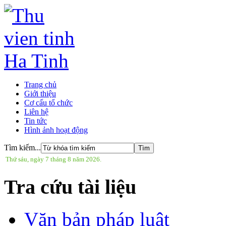
Trang chủ
Giới thiệu
Cơ cấu tổ chức
Liên hệ
Tin tức
Hình ảnh hoạt động
Tìm kiếm...
Thứ sáu, ngày 7 tháng 8 năm 2026.
Tra cứu tài liệu
Văn bản pháp luật