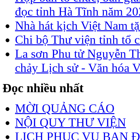
đọc tỉnh Hà Tĩnh năm 2
Nhà hát kịch Việt Nam tặ
Chi bộ Thư viện tỉnh tổ 
La sơn Phu tử Nguyễn Th
chảy Lịch sử - Văn hóa 
Đọc nhiều nhất
MỜI QUẢNG CÁO
NỘI QUY THƯ VIỆN
LỊCH PHỤC VỤ BẠN 