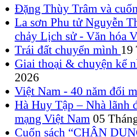
Đặng Thùy Trâm và cuốn 
La sơn Phu tử Nguyễn Th
chảy Lịch sử - Văn hóa 
Trái đất chuyển mình
19
Giai thoại & chuyện kể 
2026
Việt Nam - 40 năm đổi m
Hà Huy Tập – Nhà lãnh đ
mạng Việt Nam
05 Tháng
Cuốn sách “CHÂN DUN