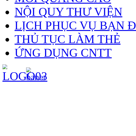
NỘI QUY THƯ VIỆN
LỊCH PHỤC VỤ BẠN 
THỦ TỤC LÀM THẺ
ỨNG DỤNG CNTT