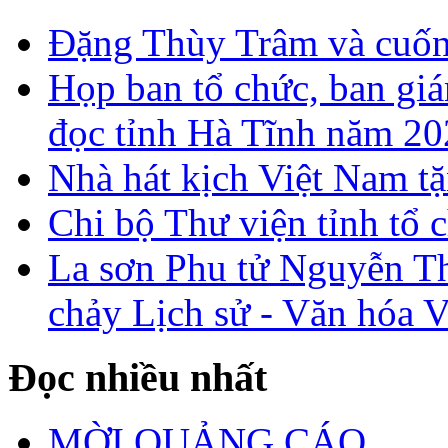
Đặng Thùy Trâm và cuốn 
Họp ban tổ chức, ban gi
đọc tỉnh Hà Tĩnh năm 2
Nhà hát kịch Việt Nam tặ
Chi bộ Thư viện tỉnh tổ 
La sơn Phu tử Nguyễn Th
chảy Lịch sử - Văn hóa 
Đọc nhiều nhất
MỜI QUẢNG CÁO