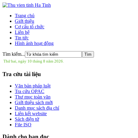
Trang chủ
Giới thiệu
Cơ cấu tổ chức
Liên hệ
Tin tức
Hình ảnh hoạt động
Tìm kiếm...
Thứ hai, ngày 10 tháng 8 năm 2026.
Tra cứu tài liệu
Văn bản pháp luật
Tra cứu OPAC
Thư mục toàn văn
Giới thiệu sách mới
Danh mục sách địa chí
Liên kết website
Sách điện tử
File ISO
Dành cho bạn đọc