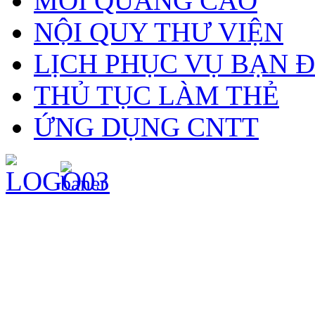
MỜI QUẢNG CÁO
NỘI QUY THƯ VIỆN
LỊCH PHỤC VỤ BẠN 
THỦ TỤC LÀM THẺ
ỨNG DỤNG CNTT