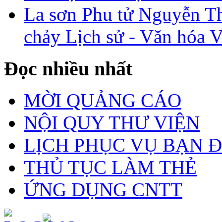
La sơn Phu tử Nguyễn Th
chảy Lịch sử - Văn hóa 
Đọc nhiều nhất
MỜI QUẢNG CÁO
NỘI QUY THƯ VIỆN
LỊCH PHỤC VỤ BẠN 
THỦ TỤC LÀM THẺ
ỨNG DỤNG CNTT