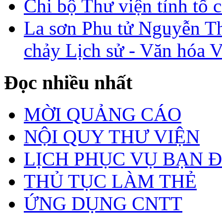
Chi bộ Thư viện tỉnh tổ 
La sơn Phu tử Nguyễn Th
chảy Lịch sử - Văn hóa 
Đọc nhiều nhất
MỜI QUẢNG CÁO
NỘI QUY THƯ VIỆN
LỊCH PHỤC VỤ BẠN 
THỦ TỤC LÀM THẺ
ỨNG DỤNG CNTT