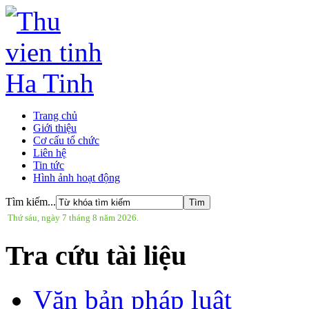
Trang chủ
Giới thiệu
Cơ cấu tổ chức
Liên hệ
Tin tức
Hình ảnh hoạt động
Tìm kiếm...
Thứ sáu, ngày 7 tháng 8 năm 2026.
Tra cứu tài liệu
Văn bản pháp luật