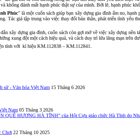
 và không đánh mất hạnh phúc thật sự của mình. Bởi lẽ, hạnh phúc khô
ạnh Phúc
" là một cuốn sách giúp bạn xây dựng gia đình ấm no, hạnh p
. Tác giả tập trung vào việc thay đổi bản thân, phát triển tình yêu thư
dẫn xây dựng gia đình, cuốn sách còn gợi mở về việc xây dựng nền tả
những xung đột một cách hiệu quả, và cách duy trì lửa lãng mạn trên đư
ện tỉnh với kí hiệu KM.112838 – KM.112841.
ch sử - Văn hóa Việt Nam
15 Tháng 6 2026
 Việt Nam
05 Tháng 3 2026
UÊ HƯƠNG HÀ TĨNH” của Hội Cựu giáo chức Hà Tĩnh do Nhà X
c Chơi
22 Tháng 10 2025