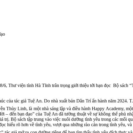
đạo
6, Thư viện tỉnh Hà Tĩnh trân trọng giới thiệu tới bạn đọc Bộ sá
húc của tác giả Tuệ An. Do nhà xuất bản Dân Trí ấn hành năm 2024. T.
yễn Thùy Linh, là một nhà sáng lập và điều hành Happy Academy, một c
ời – đến bạn đạo” của Tuệ An đã tường thuật về sự không thể phủ nhận
iá trị. Bộ sách tập trung vào việc nuôi dưỡng tình yêu trong các mối 
ọc hiểu rõ hơn về tình yêu, vượt qua những rào cản trong tình yêu, v
c
” tác giả mở ra con đường riêng để bạn tìm thấy tình yêu đích thực 