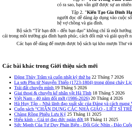
có ra sao, bạn vẫn giữ được sự an nhiên
Tập 2. "
Kiến Tạo Gia Đình H
người đọc dễ dàng áp dụng vào cuộc sống
hệ vợ chồng và gia đình.
Bộ sách “Từ bạn đời – đến bạn đạo” không chỉ là một hướng 
cái trong môi trường gia đình hạnh phúc, cách đối mặt và giải quyết 
Các bạn dễ dàng để mượn được bộ sách tại kho mượn Thư vi
Các bài khác trong Giới thiệu sách mới
Đặng Thùy Trâm và cuốn nhật ký thứ ba
22 Tháng 7 2026
La sơn Phu tử Nguyễn Thiếp (1723-1804) trong dòng chảy Lị
Trái đất chuyển mình
19 Tháng 5 2026
Giai thoại & chuyện kể nhân vật Hà Tĩnh
18 Tháng 5 2026
Việt Nam - 40 năm đổi mới (1986-2026)
20 Tháng 4 2026
Hà Huy Tập – Nhà lãnh đạo xuất sắc của Đảng và cách mạng
Cuốn sách “CHÂN DUNG CÁC NHÀ GIÁO - LIỆT SĨ TRÊN Q
Chàng Rồng Phiêu Lưu Ký
25 Tháng 11 2025
Hiếu kính – Giá trị đạo đức ngàn đời
18 Tháng 11 2025
Sức Mạnh Của Tư Duy Phản Biện - Đổi Góc Nhìn - Đảo Cuộ