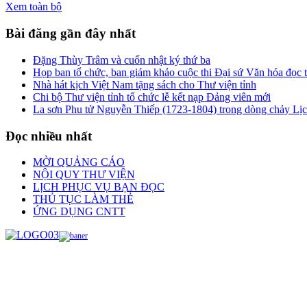
Xem toàn bộ
Bài đăng gần đây nhất
Đặng Thùy Trâm và cuốn nhật ký thứ ba
Họp ban tổ chức, ban giám khảo cuộc thi Đại sứ Văn hóa đọc
Nhà hát kịch Việt Nam tặng sách cho Thư viện tỉnh
Chi bộ Thư viện tỉnh tổ chức lễ kết nạp Đảng viên mới
La sơn Phu tử Nguyễn Thiếp (1723-1804) trong dòng chảy Lị
Đọc nhiều nhất
MỜI QUẢNG CÁO
NỘI QUY THƯ VIỆN
LỊCH PHỤC VỤ BẠN ĐỌC
THỦ TỤC LÀM THẺ
ỨNG DỤNG CNTT