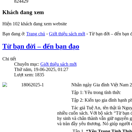
824429
Khách đang xem
Hiện 102 khách đang xem website
Bạn đang ở:
Trang chủ
›
Giới thiệu sách mới
›
Từ bạn đời – đến bạn 
Từ bạn đời – đến bạn đạo
Chi tiết
Chuyên mục:
Giới thiệu sách mới
Thứ năm, 19-06-2025, 01:27
Lượt xem: 1835
Nhân ngày Gia đình Việt Nam 28/
Tập 1: Yêu trong tỉnh thức
Tập 2: Kiến tạo gia đình hạnh p
Tác giả Tuệ An, tên thật là Ngu
nhiều cuốn sách. Với bộ sách “Từ bạn đ
hy sinh và chân thành vẫn giữ nguyên g
và tràn đầy yêu thương. Nó giúp người đ
Tập 1.
“Yêu Trong Tỉnh Thứ