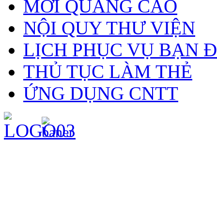
MỜI QUẢNG CÁO
NỘI QUY THƯ VIỆN
LỊCH PHỤC VỤ BẠN 
THỦ TỤC LÀM THẺ
ỨNG DỤNG CNTT