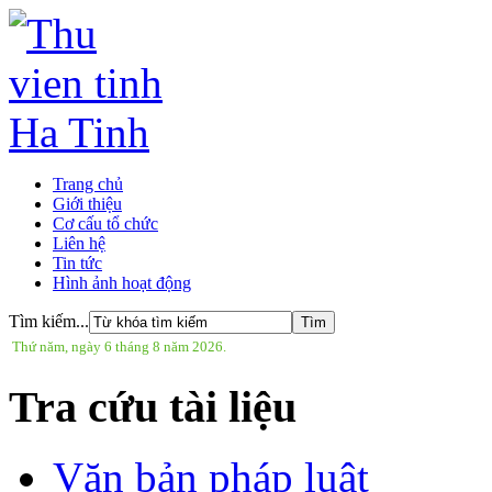
Trang chủ
Giới thiệu
Cơ cấu tổ chức
Liên hệ
Tin tức
Hình ảnh hoạt động
Tìm kiếm...
Thứ năm, ngày 6 tháng 8 năm 2026.
Tra cứu tài liệu
Văn bản pháp luật