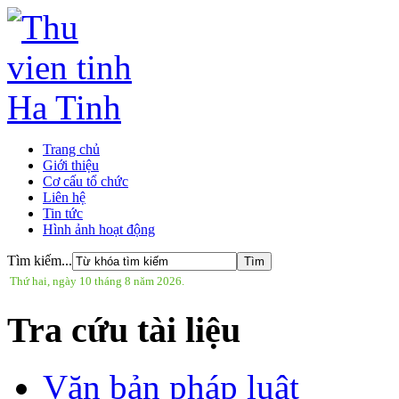
Trang chủ
Giới thiệu
Cơ cấu tổ chức
Liên hệ
Tin tức
Hình ảnh hoạt động
Tìm kiếm...
Thứ hai, ngày 10 tháng 8 năm 2026.
Tra cứu tài liệu
Văn bản pháp luật