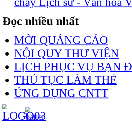
chảy Lịch sử - Văn hóa 
Đọc nhiều nhất
MỜI QUẢNG CÁO
NỘI QUY THƯ VIỆN
LỊCH PHỤC VỤ BẠN 
THỦ TỤC LÀM THẺ
ỨNG DỤNG CNTT