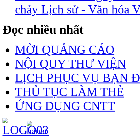
chảy Lịch sử - Văn hóa 
Đọc nhiều nhất
MỜI QUẢNG CÁO
NỘI QUY THƯ VIỆN
LỊCH PHỤC VỤ BẠN 
THỦ TỤC LÀM THẺ
ỨNG DỤNG CNTT