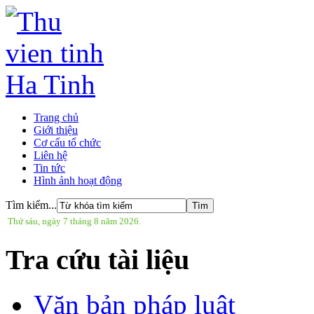
Trang chủ
Giới thiệu
Cơ cấu tổ chức
Liên hệ
Tin tức
Hình ảnh hoạt động
Tìm kiếm...
Thứ sáu, ngày 7 tháng 8 năm 2026.
Tra cứu tài liệu
Văn bản pháp luật