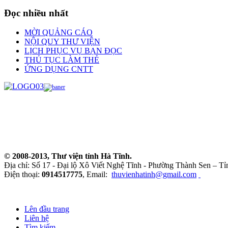
Đọc nhiều nhất
MỜI QUẢNG CÁO
NỘI QUY THƯ VIỆN
LỊCH PHỤC VỤ BẠN ĐỌC
THỦ TỤC LÀM THẺ
ỨNG DỤNG CNTT
© 2008-2013, Thư viện tỉnh Hà Tĩnh.
Địa chỉ: Số 17 - Đại lộ Xô Viết Nghệ Tĩnh - Phường Thành Sen – Tỉ
Điện thoại:
0914517775
, Email:
thuvienhatinh@gmail.com
Lên đầu trang
Liên hệ
Tìm kiếm