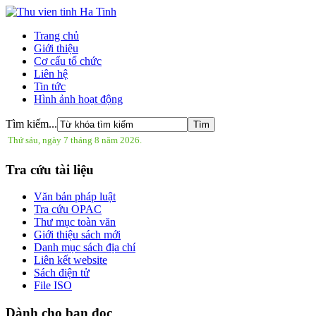
Trang chủ
Giới thiệu
Cơ cấu tổ chức
Liên hệ
Tin tức
Hình ảnh hoạt động
Tìm kiếm...
Thứ sáu, ngày 7 tháng 8 năm 2026.
Tra cứu tài liệu
Văn bản pháp luật
Tra cứu OPAC
Thư mục toàn văn
Giới thiệu sách mới
Danh mục sách địa chí
Liên kết website
Sách điện tử
File ISO
Dành cho bạn đọc