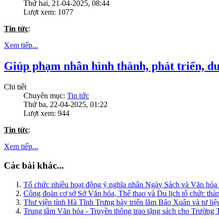
Thứ hai, 21-04-2025, 08:44
Lượt xem: 1077
Tin tức
:
Xem tiếp...
Giúp phạm nhân hình thành, phát triển, du
Chi tiết
Chuyên mục:
Tin tức
Thứ ba, 22-04-2025, 01:22
Lượt xem: 944
Tin tức
:
Xem tiếp...
Các bài khác...
Tổ chức nhiều hoạt động ý nghĩa nhân Ngày Sách và Văn hó
Công đoàn cơ sở Sở Văn hóa, Thể thao và Du lịch tổ chức thà
Thư viện tỉnh Hà Tĩnh Trưng bày triển lãm Báo Xuân và tư l
Trung tâm Văn hóa - Truyền thông trao tặng sách cho Trường 