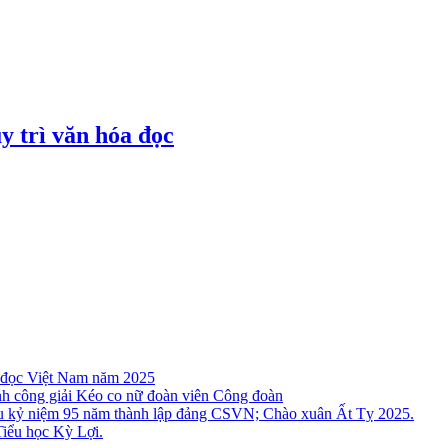
y trì văn hóa đọc
a đọc Việt Nam năm 2025
nh công giải Kéo co nữ đoàn viên Công đoàn
iệu kỷ niệm 95 năm thành lập đảng CSVN; Chào xuân Ất Tỵ 2025.
Tiểu học Kỳ Lợi.