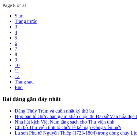
Page 8 of 31
Start
Trang trước
3
4
5
6
7
8
9
10
11
12
Trang sau
End
Bài đăng gần đây nhất
Đặng Thùy Trâm và cuốn nhật ký thứ ba
Họp ban tổ chức, ban giám khảo cuộc thi Đại sứ Văn hóa đọc
Nhà hát kịch Việt Nam tặng sách cho Thư viện tỉnh
Chi bộ Thư viện tỉnh tổ chức lễ kết nạp Đảng viên mới
La sơn Phu tử Nguyễn Thiếp (1723-1804) trong dòng chảy Lị