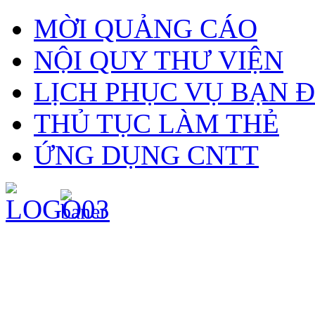
MỜI QUẢNG CÁO
NỘI QUY THƯ VIỆN
LỊCH PHỤC VỤ BẠN 
THỦ TỤC LÀM THẺ
ỨNG DỤNG CNTT