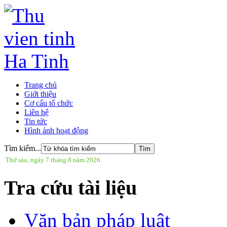
Trang chủ
Giới thiệu
Cơ cấu tổ chức
Liên hệ
Tin tức
Hình ảnh hoạt động
Tìm kiếm...
Thứ sáu, ngày 7 tháng 8 năm 2026.
Tra cứu tài liệu
Văn bản pháp luật