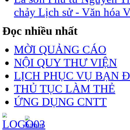
chảy Lịch sử - Văn hóa 
Đọc nhiều nhất
MỜI QUẢNG CÁO
NỘI QUY THƯ VIỆN
LỊCH PHỤC VỤ BẠN 
THỦ TỤC LÀM THẺ
ỨNG DỤNG CNTT