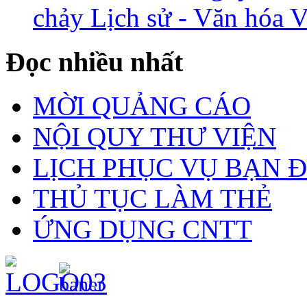
chảy Lịch sử - Văn hóa 
Đọc nhiều nhất
MỜI QUẢNG CÁO
NỘI QUY THƯ VIỆN
LỊCH PHỤC VỤ BẠN 
THỦ TỤC LÀM THẺ
ỨNG DỤNG CNTT