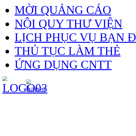
MỜI QUẢNG CÁO
NỘI QUY THƯ VIỆN
LỊCH PHỤC VỤ BẠN 
THỦ TỤC LÀM THẺ
ỨNG DỤNG CNTT