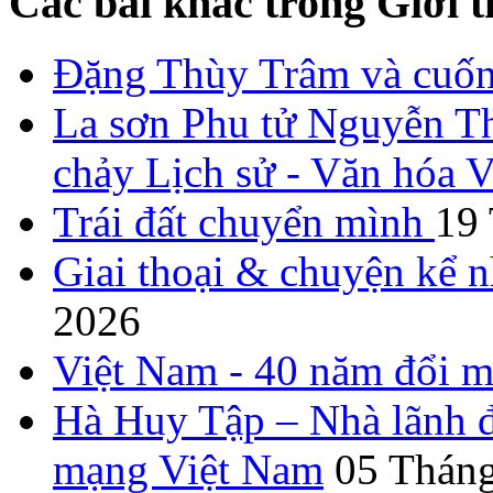
Các bài khác trong Giới t
Đặng Thùy Trâm và cuốn 
La sơn Phu tử Nguyễn Th
chảy Lịch sử - Văn hóa 
Trái đất chuyển mình
19
Giai thoại & chuyện kể 
2026
Việt Nam - 40 năm đổi m
Hà Huy Tập – Nhà lãnh đ
mạng Việt Nam
05 Tháng