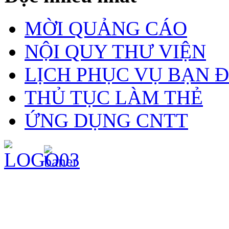
MỜI QUẢNG CÁO
NỘI QUY THƯ VIỆN
LỊCH PHỤC VỤ BẠN 
THỦ TỤC LÀM THẺ
ỨNG DỤNG CNTT