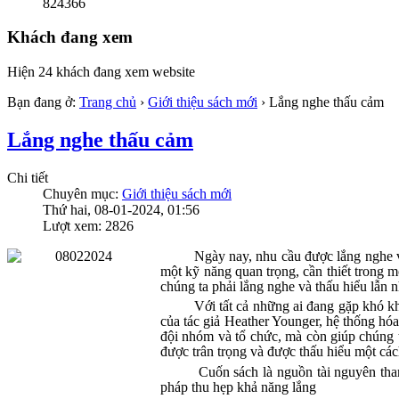
824366
Khách đang xem
Hiện 24 khách đang xem website
Bạn đang ở:
Trang chủ
›
Giới thiệu sách mới
›
Lắng nghe thấu cảm
Lắng nghe thấu cảm
Chi tiết
Chuyên mục:
Giới thiệu sách mới
Thứ hai, 08-01-2024, 01:56
Lượt xem: 2826
Ngày nay, nhu cầu được lắng nghe và
một kỹ năng quan trọng, cần thiết trong 
chúng ta phải lắng nghe và thấu hiểu lẫn 
Với tất cả những ai đang gặp khó khă
của tác giả Heather Younger, hệ thống hó
đội nhóm và tổ chức, mà còn giúp chúng 
được trân trọng và được thấu hiểu một các
Cuốn sách là nguồn tài nguyên tha
pháp thu hẹp khả năng lắng