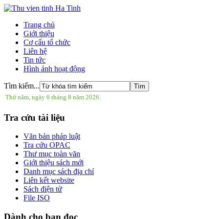
Trang chủ
Giới thiệu
Cơ cấu tổ chức
Liên hệ
Tin tức
Hình ảnh hoạt động
Tìm kiếm...
Thứ năm, ngày 6 tháng 8 năm 2026.
Tra cứu tài liệu
Văn bản pháp luật
Tra cứu OPAC
Thư mục toàn văn
Giới thiệu sách mới
Danh mục sách địa chí
Liên kết website
Sách điện tử
File ISO
Dành cho bạn đọc