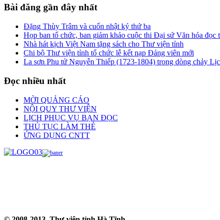
Bài đăng gần đây nhất
Đặng Thùy Trâm và cuốn nhật ký thứ ba
Họp ban tổ chức, ban giám khảo cuộc thi Đại sứ Văn hóa đọc
Nhà hát kịch Việt Nam tặng sách cho Thư viện tỉnh
Chi bộ Thư viện tỉnh tổ chức lễ kết nạp Đảng viên mới
La sơn Phu tử Nguyễn Thiếp (1723-1804) trong dòng chảy Lị
Đọc nhiều nhất
MỜI QUẢNG CÁO
NỘI QUY THƯ VIỆN
LỊCH PHỤC VỤ BẠN ĐỌC
THỦ TỤC LÀM THẺ
ỨNG DỤNG CNTT
© 2008-2013, Thư viện tỉnh Hà Tĩnh.