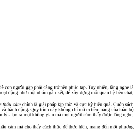
đề con người gặp phải càng trở nên phức tạp. Tuy nhiên, lắng nghe là
ể hoạt động như một nhóm gắn kết, để xây dựng mối quan hệ bền chặt,
e thấu cảm
chính là giải pháp kịp thời và cực kỳ hiệu quả. Cuốn sách
g và hành động. Quy trình này không chỉ mở ra tiềm năng của toàn bộ
m lý - tạo ra một không gian mà mọi người cảm thấy được lắng nghe,
 thấu cảm mà cho thấy cách thức để thực hiện, mang đến một phương