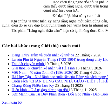
Học cách lắng nghe đòi hỏi ta phải c
cảm thấy được lắng nghe, được trân trọng
cũng như hiệu quả hơn.
Để đạt được khả năng cao nhất
Khi chúng ta thực hiện kỹ năng lắng nghe một cách đúng đắn,
cùng, điều đó sẽ xây đắp lòng trung thành bền vững hơn từ những ng
Tác phẩm “Lắng nghe thấu cảm” hiện có tại Phòng đọc, Kho Mượ
Các bài khác trong Giới thiệu sách mới
Đặng Thùy Trâm và cuốn nhật ký thứ ba
22 Tháng 7 2026
La sơn Phu tử Nguyễn Thiếp (1723-1804) trong dòng chảy Lị
Trái đất chuyển mình
19 Tháng 5 2026
Giai thoại & chuyện kể nhân vật Hà Tĩnh
18 Tháng 5 2026
Việt Nam - 40 năm đổi mới (1986-2026)
20 Tháng 4 2026
Hà Huy Tập – Nhà lãnh đạo xuất sắc của Đảng và cách mạng
Cuốn sách “CHÂN DUNG CÁC NHÀ GIÁO - LIỆT SĨ TRÊN Q
Chàng Rồng Phiêu Lưu Ký
25 Tháng 11 2025
Hiếu kính – Giá trị đạo đức ngàn đời
18 Tháng 11 2025
Sức Mạnh Của Tư Duy Phản Biện - Đổi Góc Nhìn - Đảo Cuộ
Xem toàn bộ