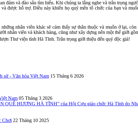
an đảm và đào sâu tìm hiểu. Khi chúng ta lắng nghe và trân trọng người 
 và được hỗ trợ. Điều này khiến họ quý mến tổ chức của bạn và muốn 
 những nhân viên khác sẽ cảm thấy sự thân thuộc và muốn ở lại, còn 
ười nhân viên và khách hàng, cũng như xây dựng nên một thế giới gồm
n Thư viện tỉnh Hà Tĩnh. Trân trọng giới thiệu đến quý độc giả!
ch sử - Văn hóa Việt Nam
15 Tháng 6 2026
 Việt Nam
05 Tháng 3 2026
UÊ HƯƠNG HÀ TĨNH” của Hội Cựu giáo chức Hà Tĩnh do Nhà X
c Chơi
22 Tháng 10 2025