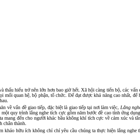
 thấu hiểu trở nên lớn hơn bao giờ hết. Xã hội càng tiến bộ, các vấn 
mọi mối quan hệ, bộ phận, tổ chức. Để đạt được khả năng cao nhất, đ
nhau.
n về vấn đề giao tiếp, đặc biệt là giao tiếp tại nơi làm việc,
Lắng ngh
a một quy trình lắng nghe tích cực gồm năm bước đề cao tính ứng dụn
ta mang đến cho người khác bầu không khí tích cực về cảm xúc và tâ
h chân thành.
m khảo hữu ích không chỉ chỉ yêu cầu chúng ta thực hiện lắng nghe