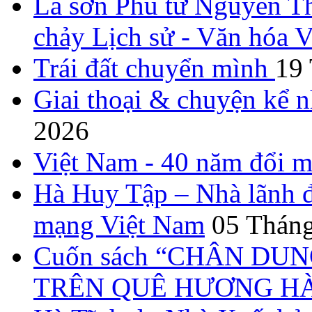
La sơn Phu tử Nguyễn Th
chảy Lịch sử - Văn hóa 
Trái đất chuyển mình
19
Giai thoại & chuyện kể 
2026
Việt Nam - 40 năm đổi m
Hà Huy Tập – Nhà lãnh đ
mạng Việt Nam
05 Tháng
Cuốn sách “CHÂN DUN
TRÊN QUÊ HƯƠNG HÀ T