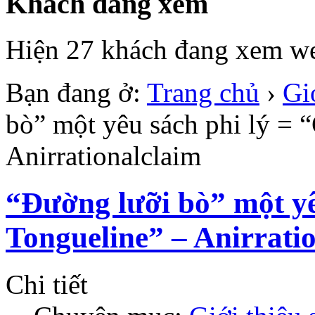
Khách đang xem
Hiện 27 khách đang xem we
Bạn đang ở:
Trang chủ
›
Gi
bò” một yêu sách phi lý = 
Anirrationalclaim
“Đường lưỡi bò” một yê
Tongueline” – Anirrati
Chi tiết