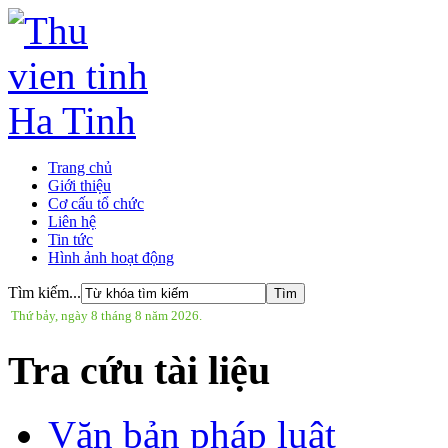
Trang chủ
Giới thiệu
Cơ cấu tổ chức
Liên hệ
Tin tức
Hình ảnh hoạt động
Tìm kiếm...
Thứ bảy, ngày 8 tháng 8 năm 2026.
Tra cứu tài liệu
Văn bản pháp luật