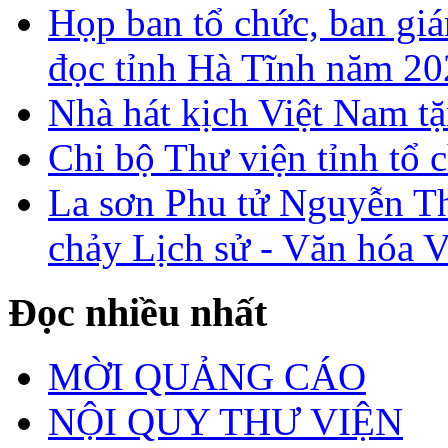
Họp ban tổ chức, ban gi
đọc tỉnh Hà Tĩnh năm 2
Nhà hát kịch Việt Nam tặ
Chi bộ Thư viện tỉnh tổ 
La sơn Phu tử Nguyễn Th
chảy Lịch sử - Văn hóa 
Đọc nhiều nhất
MỜI QUẢNG CÁO
NỘI QUY THƯ VIỆN