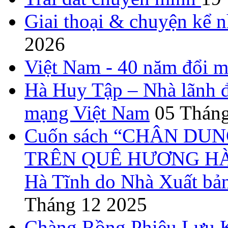
Giai thoại & chuyện kể 
2026
Việt Nam - 40 năm đổi m
Hà Huy Tập – Nhà lãnh đ
mạng Việt Nam
05 Tháng
Cuốn sách “CHÂN DUN
TRÊN QUÊ HƯƠNG HÀ T
Hà Tĩnh do Nhà Xuất bả
Tháng 12 2025
Chàng Rồng Phiêu Lưu 