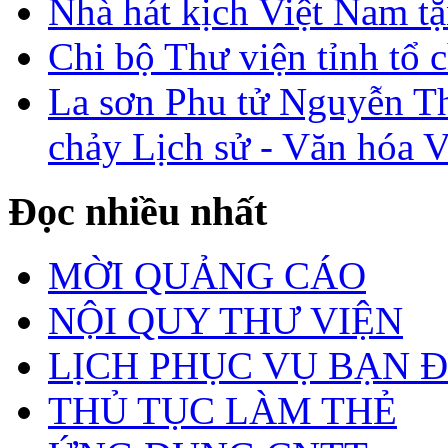
Nhà hát kịch Việt Nam tặ
Chi bộ Thư viện tỉnh tổ 
La sơn Phu tử Nguyễn Th
chảy Lịch sử - Văn hóa 
Đọc nhiều nhất
MỜI QUẢNG CÁO
NỘI QUY THƯ VIỆN
LỊCH PHỤC VỤ BẠN 
THỦ TỤC LÀM THẺ